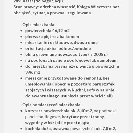
249 000 zł (do negocjacji).
Stan prawny: odrębna własność, Księga Wieczysta bez
obciążeń, sytuacja prawna uregulowana.
Opis mieszkania:
powierzchnia 46,12 m2
pierwsze piętro z balkonem
mieszkanie rozkładowe, dwustronne
orientacja okien północ/południe
okna drewniane nowszego typu ( z 2005 r.)
na podłogach panele podłogowe lub gumoleum
do mieszkania przynależy piwnica o powierzchni
3,46 m2
mieszkanie przygotowane do remontu, bez
umeblowania ( obecnie pozostało parę szafek
stojących i wiszących w kuchni, sofy w salonie -
do ewentualnego usunięcia przez właścicieli)
Opis pomieszczeń mieszkania:
korytarz powierzchnia ok. 8,40 m2,
na podłodze
panele podłogowe,
korytarz przestronny,
wygodny w kształcie prostokąta
kuchnia duża, ustawna
powierzchnia
ok. 7,8 m2,