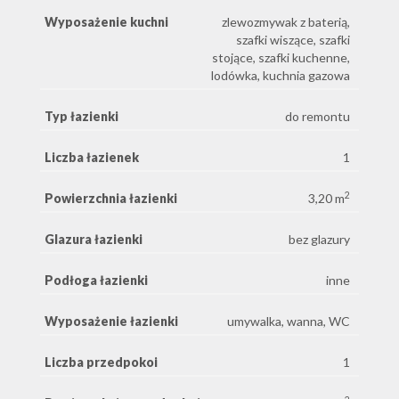
Wyposażenie kuchni
zlewozmywak z baterią,
szafki wiszące, szafki
stojące, szafki kuchenne,
lodówka, kuchnia gazowa
Typ łazienki
do remontu
Liczba łazienek
1
2
Powierzchnia łazienki
3,20 m
Glazura łazienki
bez glazury
Podłoga łazienki
inne
Wyposażenie łazienki
umywalka, wanna, WC
Liczba przedpokoi
1