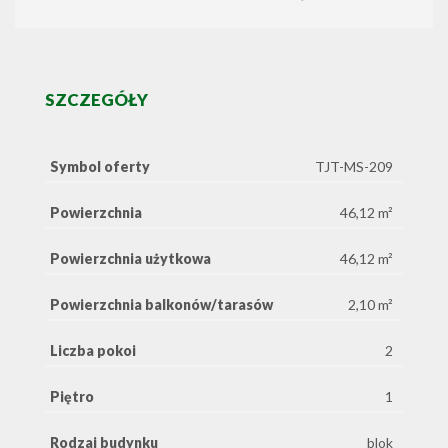
SZCZEGÓŁY
Symbol oferty
TJT-MS-209
Powierzchnia
46,12 m²
Powierzchnia użytkowa
46,12 m²
Powierzchnia balkonów/tarasów
2,10 m²
Liczba pokoi
2
Piętro
1
Rodzaj budynku
blok