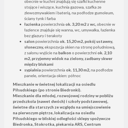
obecnie w kuchni znajdują się szafki kuchenne
stojące i wiszące, kuchnia gazowa, szafka ze
zlewozmywakiem i baterią, na podłodze gumoleum,
ściany tynk i farba
łazienka
powierzchnia
ok. 3,20 m2 z wc,
obecnie w
łazience znajduje się wanna, wc, umywalka, łazienka
bez glazury i terakoty
salon
powierzchnia
ok. 15,20 m2, pokój ustawny,
słoneczny,
ekspozycja okien na stronę południową,
z salonu wyjście na
balkon
o powierzchni
ok. 2,10
m2, przyjemny widok na zielony, zadbany skwer
między blokami
sypialnia
powierzchnia
ok. 11,30 m2,
na podłodze
panele, orientacja okien: północ
Mieszkanie w świetnej lokalizacji na osiedlu
Piłsudskiego (po stronie Biedronki).
Mieszkanie dla młodej, rozwojowej rodziny w pobliżu
przedszkola (nawet dwóch) i szkoły podstawowej,
świetne dla starszych ze względu na umiejscowienie
na pierwszym piętrze, lokalizacja na osiedlu
Piłsudskiego
w bliskiej odległości sklepy spożywcze
Biedronka, Stokrotka, piekarnia ARS, Centrum