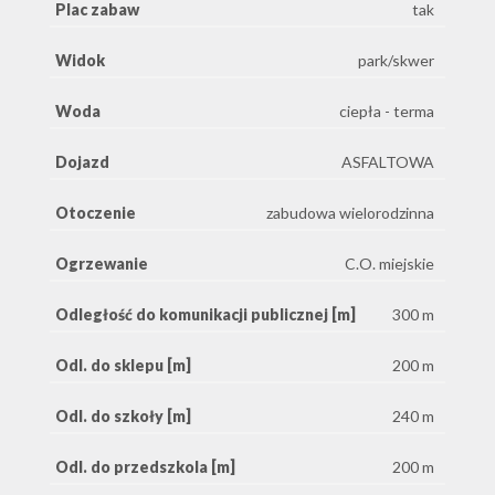
Plac zabaw
tak
Widok
park/skwer
Woda
ciepła - terma
Dojazd
ASFALTOWA
Otoczenie
zabudowa wielorodzinna
Ogrzewanie
C.O. miejskie
Odległość do komunikacji publicznej [m]
300 m
Odl. do sklepu [m]
200 m
Odl. do szkoły [m]
240 m
Odl. do przedszkola [m]
200 m