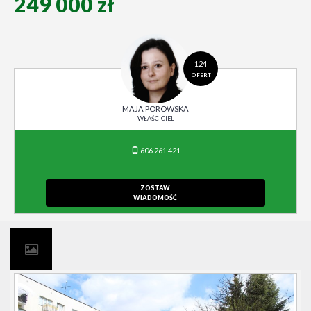
249 000 zł
124
OFERT
MAJA POROWSKA
WŁAŚCICIEL
606 261 421
ZOSTAW
WIADOMOŚĆ