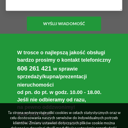
W trosce o najlepszą jakość obsługi
bardzo prosimy o kontakt telefoniczny
606 261 421
w sprawie
sprzedaży/kupna/prezentacji
nieruchomości
od pn. do pt. w godz. 10.00 - 18.00.
Jeśli nie odbieramy od razu,
na pewno oddzwonimy!
Ta strona wykorzystuje pliki cookies w celach statystycznych oraz w
606 261 421
celu dostosowania naszych serwisów do indywidualnych potrzeb
e-mail:
biuro@tojestto.net.pl
klientów. Zmiany ustawień dotyczących plików cookie można