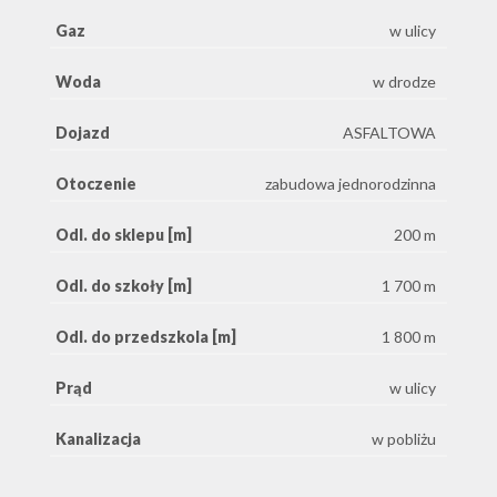
Gaz
w ulicy
Woda
w drodze
Dojazd
ASFALTOWA
Otoczenie
zabudowa jednorodzinna
Odl. do sklepu [m]
200 m
Odl. do szkoły [m]
1 700 m
Odl. do przedszkola [m]
1 800 m
Prąd
w ulicy
Kanalizacja
w pobliżu