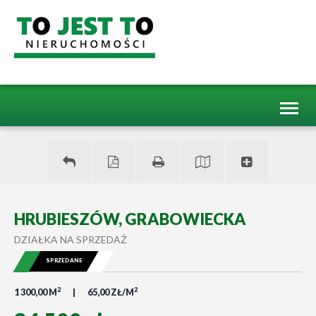
Toggl
naviga
HRUBIESZÓW, GRABOWIECKA
DZIAŁKA NA SPRZEDAŻ
SPRZEDANE
2
2
1 300,00 M
65,00 ZŁ/M