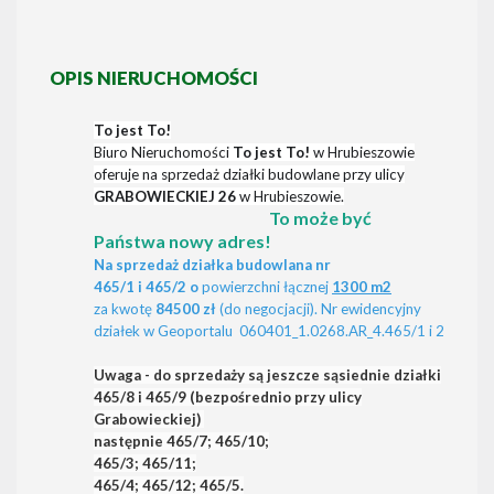
OPIS NIERUCHOMOŚCI
To jest To!
Biuro Nieruchomości
To jest To!
w Hrubieszowie
oferuje na sprzedaż działki budowlane przy ulicy
GRABOWIECKIEJ 26
w Hrubieszowie.
To może być
Państwa nowy adres!
Na sprzedaż
d
ziałka budowlana nr
465/1 i 465/2 o
powierzchni łącznej
1300 m2
za kwotę
84500
zł
(do negocjacji). Nr ewidencyjny
działek w Geoportalu 060401_1.0268.AR_4.465/1 i 2
Uwaga - do sprzedaży są jeszcze sąsiednie działki
465/8 i 465/9 (bezpośrednio przy ulicy
Grabowieckiej)
następnie 465/7; 465/10;
465/3; 465/11;
465/4; 465/12; 465/5.