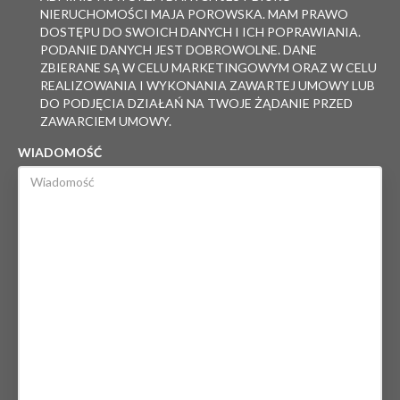
NIERUCHOMOŚCI MAJA POROWSKA. MAM PRAWO
DOSTĘPU DO SWOICH DANYCH I ICH POPRAWIANIA.
PODANIE DANYCH JEST DOBROWOLNE. DANE
ZBIERANE SĄ W CELU MARKETINGOWYM ORAZ W CELU
REALIZOWANIA I WYKONANIA ZAWARTEJ UMOWY LUB
DO PODJĘCIA DZIAŁAŃ NA TWOJE ŻĄDANIE PRZED
ZAWARCIEM UMOWY.
WIADOMOŚĆ