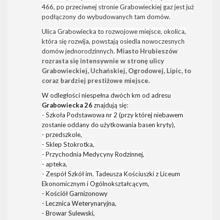
466, po przeciwnej stronie Grabowieckiej gaz jest już
podłączony do wybudowanych tam domów.
Ulica Grabowiecka to rozwojowe miejsce, okolica,
która się rozwija, powstają osiedla nowoczesnych
domów jednorodzinnych.
Miasto Hrubieszów
rozrasta się intensywnie w stronę ulicy
Grabowieckiej, Uchańskiej, Ogrodowej, Lipic, to
coraz bardziej prestiżowe miejsce.
W odległości niespełna dwóch km od adresu
Grabowiecka 26
znajdują się:
- Szkoła Podstawowa nr 2 (przy której niebawem
zostanie oddany do użytkowania basen kryty),
- przedszkole,
- Sklep Stokrotka,
- Przychodnia Medycyny Rodzinnej,
- apteka,
- Zespół Szkół im. Tadeusza Kościuszki z Liceum
Ekonomicznym i Ogólnokształcącym,
- Kościół Garnizonowy
- Lecznica Weterynaryjna,
- Browar Sulewski,