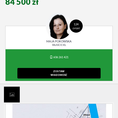
84 500 zł
124
OFERT
MAJA POROWSKA
WŁAŚCICIEL
606 261 421
ZOSTAW
WIADOMOŚĆ