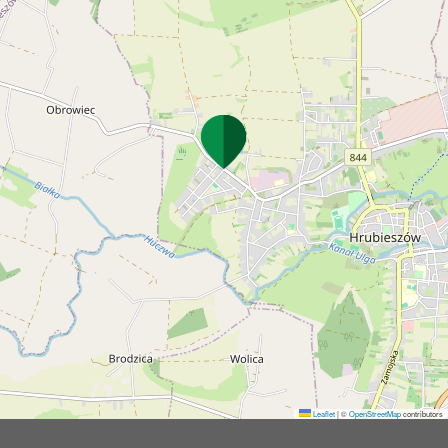
Leaflet
|
©
OpenStreetMap
contributors