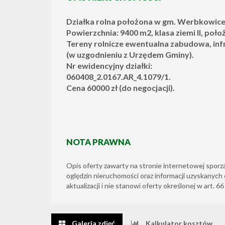
Działka rolna położona w gm. Werbkowice
Powierzchnia: 9400 m2, klasa ziemi II, poło
Tereny rolnicze ewentualna zabudowa, infr
(w uzgodnieniu z Urzędem Gminy).
Nr ewidencyjny działki:
060408_2.0167.AR_4.1079/1.
Cena 60000 zł (do negocjacji).
NOTA PRAWNA
Opis oferty zawarty na stronie internetowej sporz
oględzin nieruchomości oraz informacji uzyskanych 
aktualizacji i nie stanowi oferty określonej w art. 6
Galeria zdjęć
Kalkulator kosztów