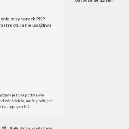
Ogrodzenie działki
.
żenie przy torach PKP.
astruktura nie uciążliwa
ądzany jest na podstawie
od właściciela, może podlegać
6 i następnych K.C.
Kalkulator kredytowy