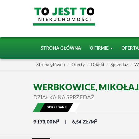
STRONA GŁÓWNA
O FIRMIE
OFERT
Strona główna
Oferty
Działki
Sprzedaż
W
WERBKOWICE, MIKOŁAJ
DZIAŁKA NA SPRZEDAŻ
SPRZEDANE
2
2
9 173,00 M
6,54 ZŁ/M