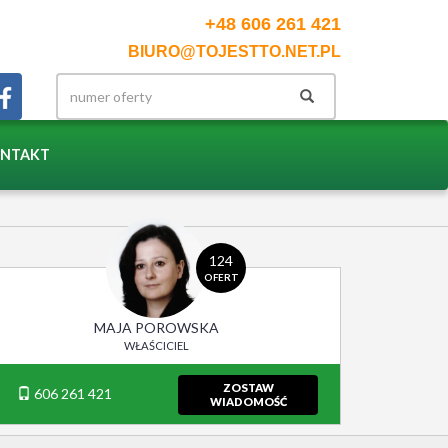
+48 606 261 421
BIURO@TOJESTTO.NET.PL
NTAKT
124
OFERT
MAJA POROWSKA
WŁAŚCICIEL
ZOSTAW
606 261 421
WIADOMOŚĆ