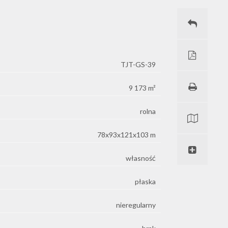
TJT-GS-39
9 173 m²
rolna
78x93x121x103 m
własność
płaska
nieregularny