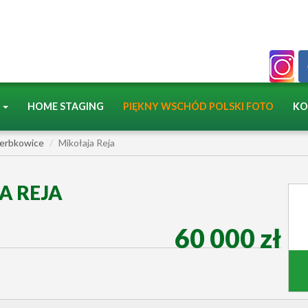
A
HOME STAGING
PIĘKNY WSCHÓD POLSKI FOTO
KO
erbkowice
Mikołaja Reja
A REJA
60 000 zł