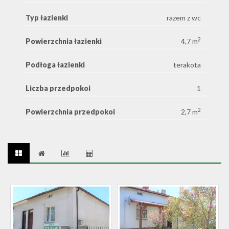
Typ łazienki
razem z wc
2
Powierzchnia łazienki
4,7 m
Podłoga łazienki
terakota
Liczba przedpokoi
1
2
Powierzchnia przedpokoi
2,7 m