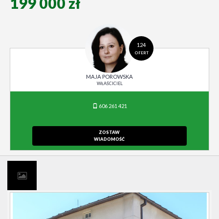
199 000 zł
124
OFERT
MAJA POROWSKA
WŁAŚCICIEL
606 261 421
ZOSTAW
WIADOMOŚĆ