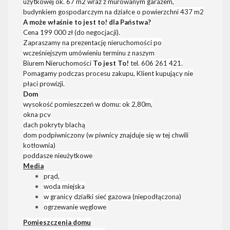
użytkowej ok. 67 m2
wraz z murowanym garażem,
budynkiem gospodarczym na działce o powierzchni 437 m2
A może właśnie to jest to! dla Państwa?
C
ena 199 000 zł (do negocjacji).
Zapraszamy na prezentację nieruchomości po
wcześniejszym umówieniu terminu z naszym
Biurem Nieruchomości
To jest To!
tel.
606 261 421.
Pomagamy podczas procesu zakupu, Klient kupujący nie
płaci prowizji.
Dom
wysokość pomieszczeń w domu: ok 2,80m,
okna pcv
dach pokryty blachą
dom podpiwniczony (w piwnicy znajduje się w tej chwili
kotłownia)
poddasze nieużytkowe
Media
prąd,
woda miejska
w granicy działki sieć gazowa (niepodłączona)
ogrzewanie węglowe
Pomieszczenia domu