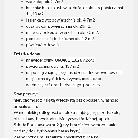
wiatrołap ok. 2,7m2
kuchnia: bardzo ustawna, duża, osobna o powierzchni
11,40 m2
łazienka z wc: powierzchnia ok. 4,7m2
duży pokój: powierzchnia ok. 23m2,
mniejszy pokój: powierzchnia ok. 20 m2,
pomieszczenie techniczne: ok. 4,2 m2
piwnica/kotłownia
Działka domu
nr ewidencyjny:
060401_1.0269.26/3
powierzchnia działki: 437 m2
na posesji znajdują się nasadzenia drzew owocowych,
miejsce na ogródek warzywny, mini oczko
wodne,
garaż oraz budynek gospodarczy
Stan prawny:
nieruchomość z Księgą Wieczystą bez obciążeń, własność
uregulowana.
W niedalekiej odległości od bloku znajdują się
przedszkole,
plac zabaw,
Przychodnia Medycyny Rodzinnej, apteka,
Szkoła Podstawowa nr 2 (przy której niebawem zostanie
oddany do użytkowania basen kryty),
Zespół Szkół im. Tadeusza Kościuszki z Liceum