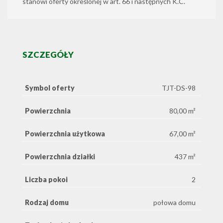
stanowi oferty określonej w art. 66 i następnych K.C.
SZCZEGÓŁY
Symbol oferty
TJT-DS-98
Powierzchnia
80,00 m²
Powierzchnia użytkowa
67,00 m²
Powierzchnia działki
437 m²
Liczba pokoi
2
Rodzaj domu
połowa domu