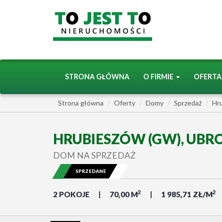
STRONA GŁÓWNA
O FIRMIE
OFERT
Strona główna
Oferty
Domy
Sprzedaż
Hr
HRUBIESZÓW (GW), UB
DOM NA SPRZEDAŻ
SPRZEDANE
2
2
2 POKOJE
70,00 M
1 985,71 ZŁ/M