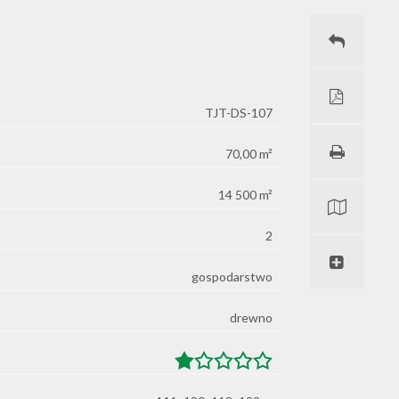
TJT-DS-107
70,00 m²
14 500 m²
2
gospodarstwo
drewno