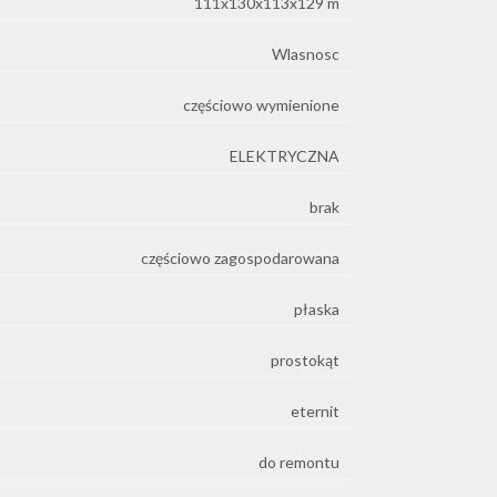
111x130x113x129 m
Wlasnosc
częściowo wymienione
ELEKTRYCZNA
brak
częściowo zagospodarowana
płaska
prostokąt
eternit
do remontu