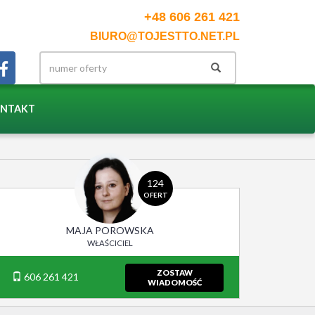
+48 606 261 421
BIURO@TOJESTTO.NET.PL
NTAKT
124
OFERT
MAJA POROWSKA
WŁAŚCICIEL
ZOSTAW
606 261 421
WIADOMOŚĆ