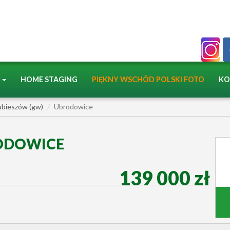
A
HOME STAGING
PIĘKNY WSCHÓD POLSKI FOTO
KO
ubieszów (gw)
Ubrodowice
RODOWICE
139 000 zł