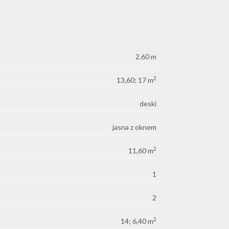
2,60 m
2
13,60; 17 m
deski
jasna z oknem
2
11,60 m
1
2
2
14; 6,40 m