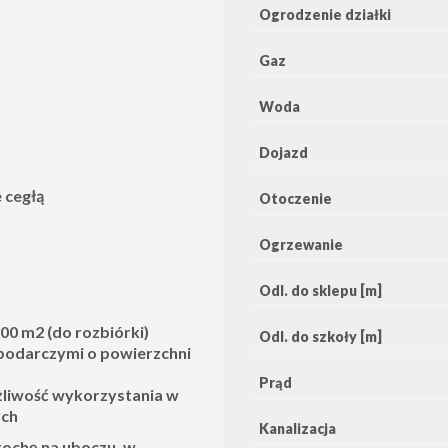
Ogrodzenie działki
Gaz
Woda
Dojazd
 cegłą
Otoczenie
Ogrzewanie
Odl. do sklepu [m]
0 m2 (do rozbiórki)
Odl. do szkoły [m]
odarczymi o powierzchni
Prąd
liwość wykorzystania w
ych
Kanalizacja
trochę na uboczu, w