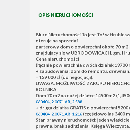
OPIS NIERUCHOMOŚCI
Biuro Nieruchomości To jest To! w Hrubies
oferuje na sprzedaż
parterowy dom o powierzchni około 70 m2
znajdujący się w UBRODOWICACH, gm. Hru
Cena nieruchomości
(łącznie powierzchnia dwóch działek 19700
+ zabudowania: dom do remontu, drewniana 
= 139 000 zł (do negocjacji).
UWAGA: MOŻLIWOŚĆ ZAKUPU NIERUCHO
ROLNIKA
Dom 70 m2 na dużej działce 14500m2 (1,4500
060404_2.0071.AR_2.588
+ druga działka GRATIS o powierzchni 5200 
(częściowo las 3400 m
060404_2.0071.AR_1.216
Stan prawny nieruchomości: jeden właścicie
prawna, brak zadłużenia, Księga Wieczysta.