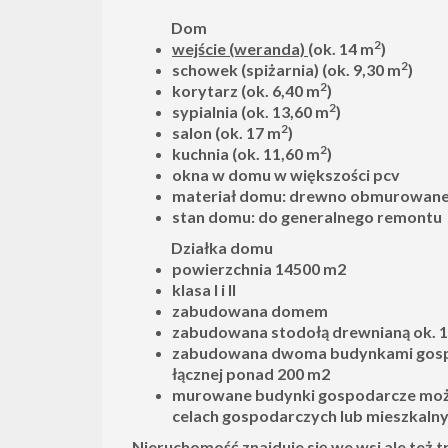
Dom
2
wejście (weranda)
(ok. 14 m
)
2
schowek (spiżarnia) (ok. 9,30 m
)
2
korytarz (ok. 6,40 m
)
2
sypialnia (ok. 13,60 m
)
2
salon (ok. 17 m
)
2
kuchnia (ok. 11,60 m
)
okna w domu w większości pcv
materiał domu: drewno obmurowane
stan domu: do generalnego remontu
Działka domu
powierzchnia 14500 m2
klasa I i II
zabudowana domem
zabudowana stodołą drewnianą ok. 10
zabudowana dwoma budynkami gosp
łącznej ponad 200 m2
murowane budynki gospodarcze moż
celach gospodarczych lub mieszkaln
Nieruchomość znajduje się we wsi ale też 