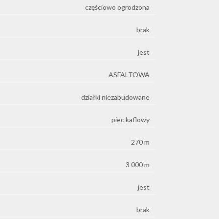
częściowo ogrodzona
brak
jest
ASFALTOWA
działki niezabudowane
piec kaflowy
270 m
3 000 m
jest
brak