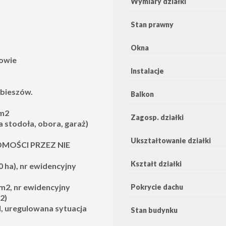
Wymiary działki
Stan prawny
Okna
zowie
Instalacje
bieszów.
Balkon
 m2
Zagosp. działki
stodoła, obora, garaż)
Ukształtowanie działki
MOŚCI PRZEZ NIE
Kształt działki
 ha), nr ewidencyjny
m2, nr ewidencyjny
Pokrycie dachu
2)
l, uregulowana sytuacja
Stan budynku