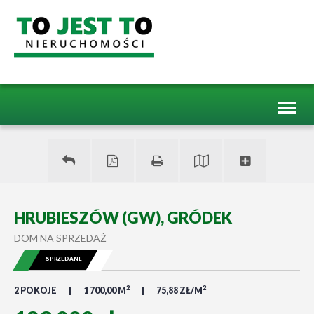
Toggl
naviga
HRUBIESZÓW (GW), GRÓDEK
DOM NA SPRZEDAŻ
SPRZEDANE
2
2
2 POKOJE
1 700,00 M
75,88 ZŁ/M