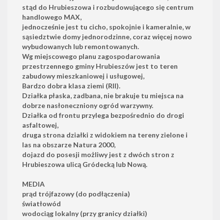
stąd do Hrubieszowa i rozbudowującego się centrum
handlowego MAX,
jednocześnie jest tu cicho, spokojnie i kameralnie, w
sąsiedztwie domy jednorodzinne, coraz więcej nowo
wybudowanych lub remontowanych.
Wg miejscowego planu zagospodarowania
przestrzennego gminy Hrubieszów jest to teren
zabudowy mieszkaniowej i usługowej,
Bardzo dobra klasa ziemi (RII).
Działka płaska, zadbana, nie brakuje tu miejsca na
dobrze nasłoneczniony ogród warzywny.
Działka od frontu przylega bezpośrednio do drogi
asfaltowej,
druga strona działki z widokiem na tereny zielone i
las na obszarze Natura 2000,
dojazd do posesji możliwy jest z dwóch stron z
Hrubieszowa ulicą Gródecką lub Nową.
MEDIA
prąd trójfazowy (do podłączenia)
światłowód
wodociąg lokalny (przy granicy działki)