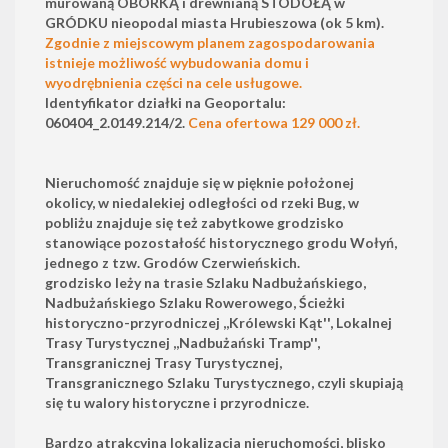
murowaną OBÓRKĄ i drewnianą STODOŁĄ w
GRÓDKU nieopodal miasta Hrubieszowa (ok 5 km).
Zgodnie z miejscowym planem zagospodarowania
istnieje możliwość wybudowania domu i
wyodrębnienia części na cele usługowe.
Identyfikator działki na Geoportalu:
060404_2.0149.214/2.
C
ena ofertowa 129 000 zł.
Nieruchomość znajduje się w pięknie położonej
okolicy, w niedalekiej odległości od rzeki Bug, w
pobliżu znajduje się też zabytkowe grodzisko
stanowiące pozostałość historycznego grodu Wołyń,
jednego z tzw. Grodów Czerwieńskich.
grodzisko leży na trasie Szlaku Nadbużańskiego,
Nadbużańskiego Szlaku Rowerowego, Ścieżki
historyczno-przyrodniczej ,,Królewski Kąt'', Lokalnej
Trasy Turystycznej ,,Nadbużański Tramp'',
Transgranicznej Trasy Turystycznej,
Transgranicznego Szlaku Turystycznego, czyli skupiają
się tu walory historyczne i przyrodnicze.
Bardzo atrakcyjna lokalizacja nieruchomości, blisko