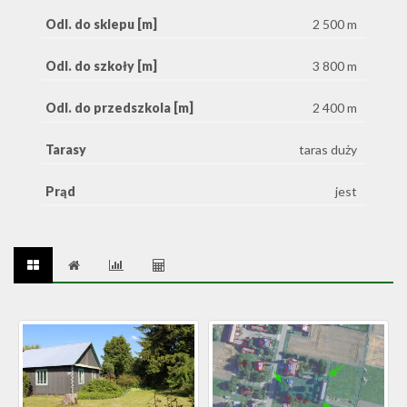
Odl. do sklepu [m]
2 500 m
Odl. do szkoły [m]
3 800 m
Odl. do przedszkola [m]
2 400 m
Tarasy
taras duży
Prąd
jest