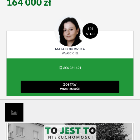
164 000 zł
124
OFERT
MAJA POROWSKA
WŁAŚCICIEL
606 261 421
ZOSTAW
WIADOMOŚĆ