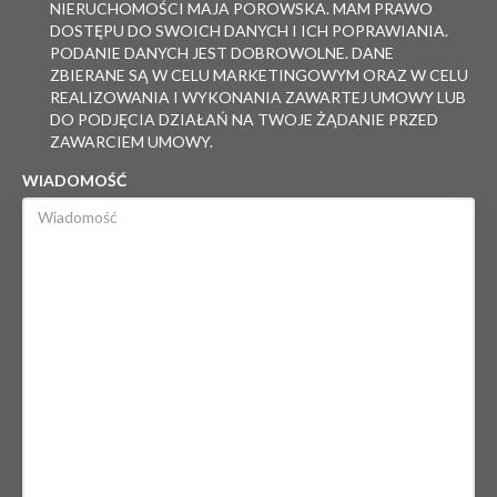
NIERUCHOMOŚCI MAJA POROWSKA. MAM PRAWO
DOSTĘPU DO SWOICH DANYCH I ICH POPRAWIANIA.
PODANIE DANYCH JEST DOBROWOLNE. DANE
ZBIERANE SĄ W CELU MARKETINGOWYM ORAZ W CELU
REALIZOWANIA I WYKONANIA ZAWARTEJ UMOWY LUB
DO PODJĘCIA DZIAŁAŃ NA TWOJE ŻĄDANIE PRZED
ZAWARCIEM UMOWY.
WIADOMOŚĆ