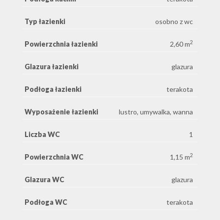
Typ łazienki
osobno z wc
2
Powierzchnia łazienki
2,60 m
Glazura łazienki
glazura
Podłoga łazienki
terakota
Wyposażenie łazienki
lustro, umywalka, wanna
Liczba WC
1
2
Powierzchnia WC
1,15 m
Glazura WC
glazura
Podłoga WC
terakota