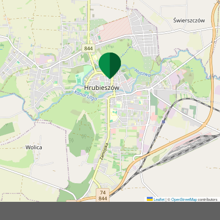
Leaflet
|
©
OpenStreetMap
contributors