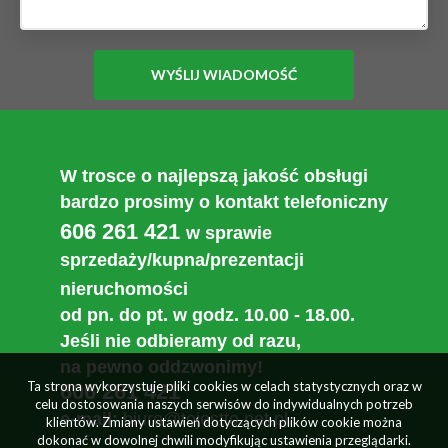
W trosce o najlepszą jakość obsługi
bardzo prosimy o kontakt telefoniczny
606 261 421
w sprawie
sprzedaży/kupna/prezentacji
nieruchomości
od pn. do pt. w godz. 10.00 - 18.00.
Jeśli nie odbieramy od razu,
na pewno oddzwonimy!
Ta strona wykorzystuje pliki cookies w celach statystycznych oraz w
606 261 421
celu dostosowania naszych serwisów do indywidualnych potrzeb
e-mail:
biuro@tojestto.net.pl
klientów. Zmiany ustawień dotyczących plików cookie można
dokonać w dowolnej chwili modyfikując ustawienia przeglądarki.