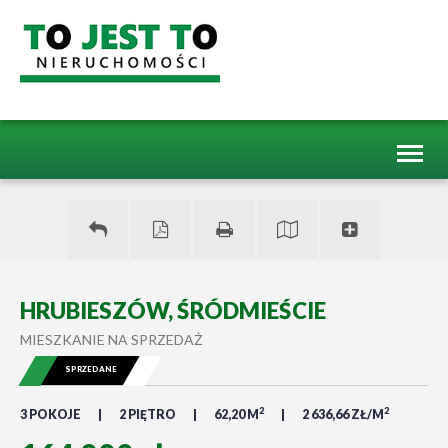
Toggl
naviga
HRUBIESZÓW, ŚRÓDMIEŚCIE
MIESZKANIE NA SPRZEDAŻ
SPRZEDANE
2
2
3 POKOJE
2 PIĘTRO
62,20 M
2 636,66 ZŁ/M