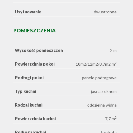
Usytuowanie
dwustronne
POMIESZCZENIA
Wysokość pomieszczeń
2 m
2
Powierzchnia pokoi
18m2/12m2/8,7m2 m
Podłogi pokoi
panele podłogowe
Typ kuchni
jasna z oknem
Rodzaj kuchni
oddzielna widna
2
Powierzchnia kuchni
7,7 m
Podłoga kuchni
terakota