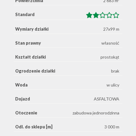
Powierzchnia
2 683 m²
Standard
Wymiary działki
27x99 m
Stan prawny
własność
Kształt działki
prostokąt
Ogrodzenie działki
brak
Woda
w ulicy
Dojazd
ASFALTOWA
Otoczenie
zabudowa jednorodzinna
Odl. do sklepu [m]
3 000 m