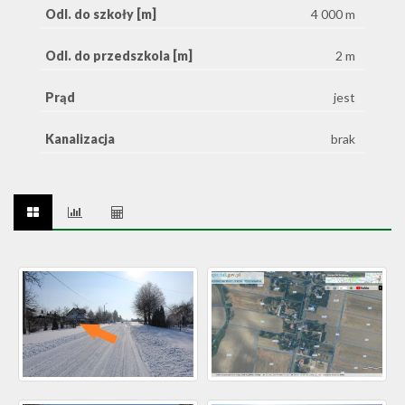
Odl. do szkoły [m]
4 000 m
Odl. do przedszkola [m]
2 m
Prąd
jest
Kanalizacja
brak