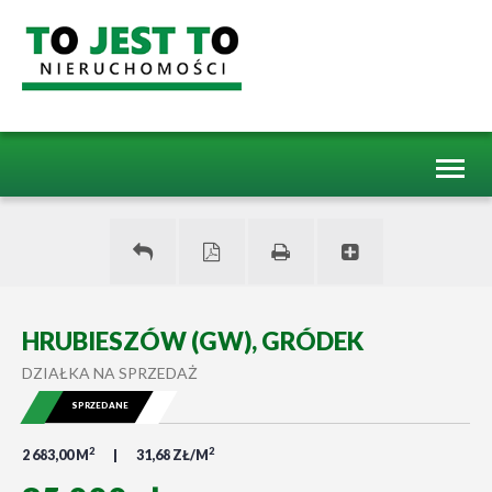
Toggl
naviga
HRUBIESZÓW (GW), GRÓDEK
DZIAŁKA NA SPRZEDAŻ
SPRZEDANE
2
2
2 683,00 M
31,68 ZŁ/M