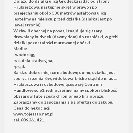
Dojazd do działki ulicą Gródecką jadąc od strony
Hrubieszowa, następnie skręt w prawo i po
przejechaniu około 500 metrów asfaltową ulicą
jesteśmy na miejscu, przed działką (działka jest po
lewej stronie).
W chwili obecnej na posesji znajduje się stary
drewniany budynek (dawny dom) do rozbiórki, w głębi
działki pozostałości murowanej obórki.
Media:
-wodociąg,
-studnia tradycyjna,
-prąd.
Bardzo dobre miejsce na budowę domu, działka jest
sporych rozmiarów, widokowa, blisko stąd do miasta
Hrubieszowa i rozbudowującego się Centrum
Handlowego S1, jednocześnie mamy spokój i bliskość
obszarów tutejszego chronionego krajobrazu.
Zapraszamy do zapoznania się z ofertą i do zakupu.
Cena do negocjacji.
www.tojestto.net.pl,
tel. 606 261 421.