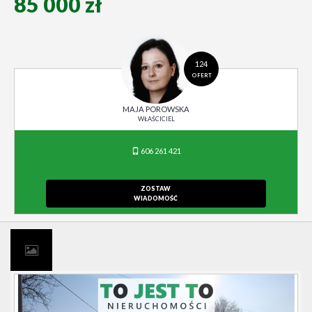
85 000 zł
124
OFERT
MAJA POROWSKA
WŁAŚCICIEL
606 261 421
ZOSTAW
WIADOMOŚĆ