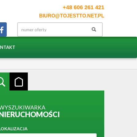
+48 606 261 421
BIURO@TOJESTTO.NET.PL
NTAKT
WYSZUKIWARKA
NIERUCHOMOŚCI
LOKALIZACJA